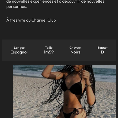
de nouvelles expériences et à découvrir de nouvelles
personnes.
À très vite au Charnel Club
Langue
Taille
Cheveux
Bonnet
Espagnol
1m59
Noirs
D