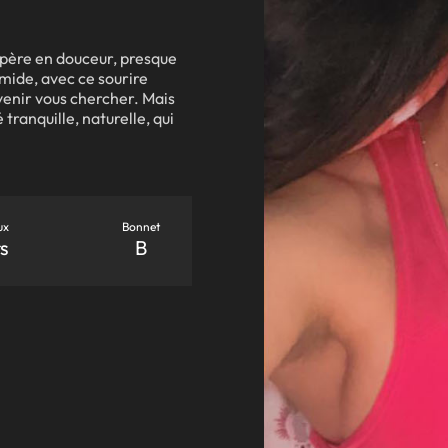
opère en douceur, presque
imide, avec ce sourire
evenir vous chercher. Mais
tranquille, naturelle, qui
ux
Bonnet
s
B