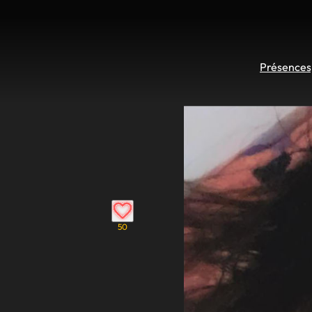
Présences 
50