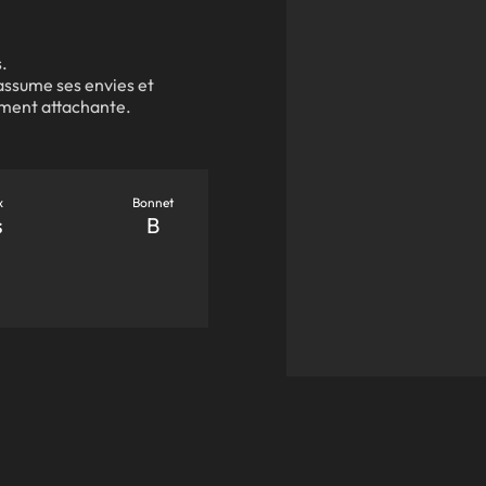
.
 assume ses envies et
lement attachante.
x
Bonnet
s
B