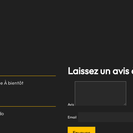
Laissez un avis 
se À bientôt
Avis
do
Email
Envoyer